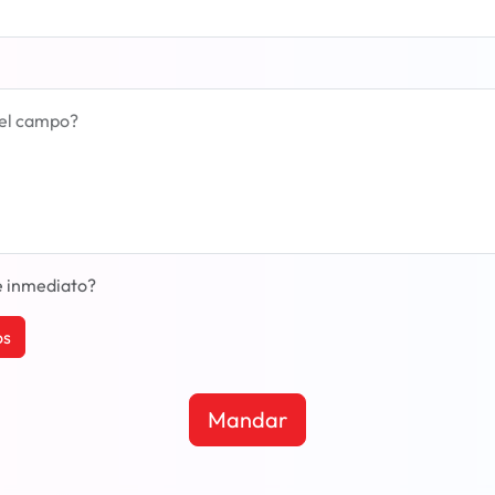
 el campo?
de inmediato?
os
Mandar