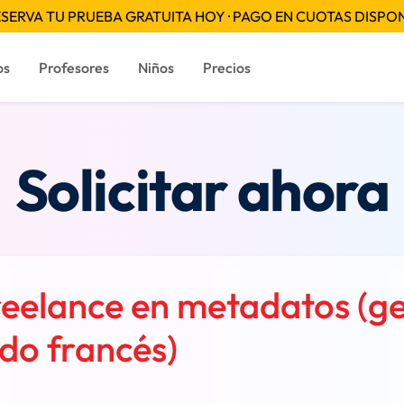
SERVA TU PRUEBA GRATUITA HOY · PAGO EN CUOTAS DISPO
os
Profesores
Niños
Precios
Solicitar ahora
freelance en metadatos (g
do francés)