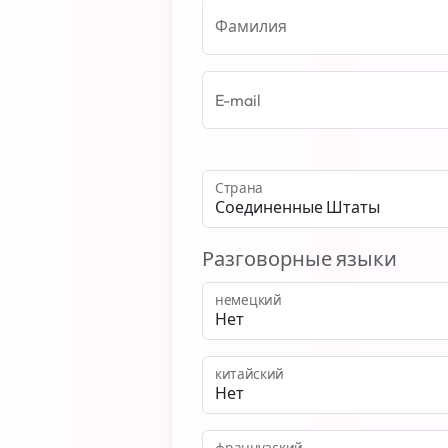
Фамилия
E-mail
Страна
Соединенные Штаты
Разговорные языки
немецкий
китайский
французский