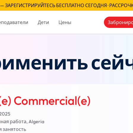
— ЗАРЕГИСТРИРУЙТЕСЬ БЕСПЛАТНО СЕГОДНЯ · РАССРОЧ
еподаватели
Дети
Цены
Заброниро
именить сей
(e) Commercial(e)
2025
ная работа, Algeria
я занятость