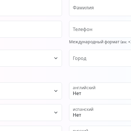
Фамилия
Телефон
Международный формат (ex: +33
Город
английский
испанский
русский