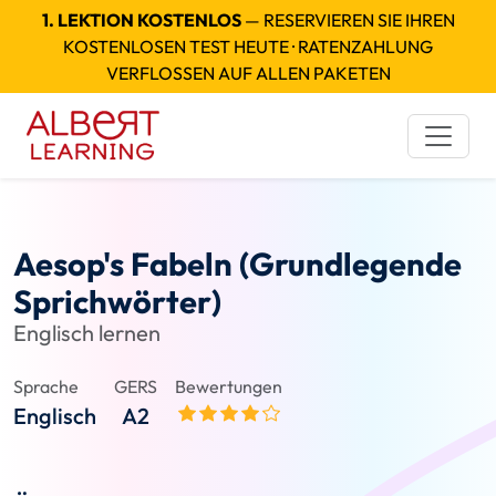
1. LEKTION KOSTENLOS
— RESERVIEREN SIE IHREN
KOSTENLOSEN TEST HEUTE · RATENZAHLUNG
VERFLOSSEN AUF ALLEN PAKETEN
Aesop's Fabeln (Grundlegende
Sprichwörter)
Englisch lernen
Sprache
GERS
Bewertungen
Englisch
A2