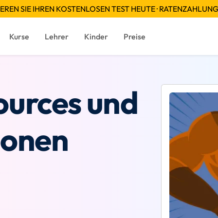
EREN SIE IHREN KOSTENLOSEN TEST HEUTE · RATENZAHLUN
Kurse
Lehrer
Kinder
Preise
urces und
ionen