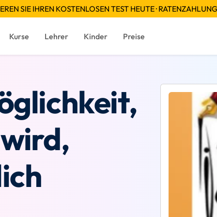
EREN SIE IHREN KOSTENLOSEN TEST HEUTE · RATENZAHLUN
Kurse
Lehrer
Kinder
Preise
öglichkeit,
 wird,
ich