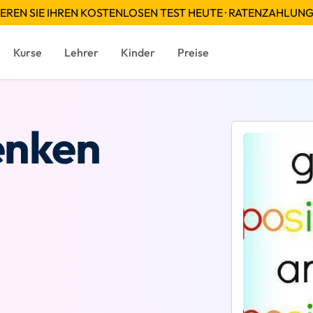
EREN SIE IHREN KOSTENLOSEN TEST HEUTE · RATENZAHLUN
Kurse
Lehrer
Kinder
Preise
enken