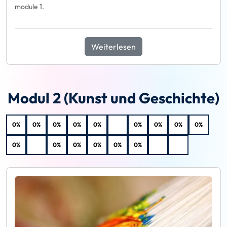
module 1.
Weiterlesen
Modul 2 (Kunst und Geschichte)
0%
0%
0%
0%
0%
0%
0%
0%
0%
0%
0%
0%
0%
0%
0%