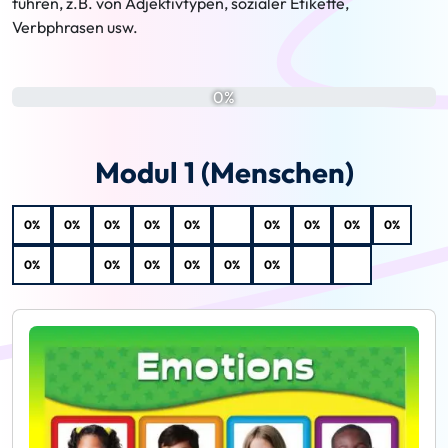
führen, z.B. von Adjektivtypen, sozialer Etikette,
Verbphrasen usw.
0%
Modul 1 (Menschen)
0%
0%
0%
0%
0%
0%
0%
0%
0%
0%
0%
0%
0%
0%
0%