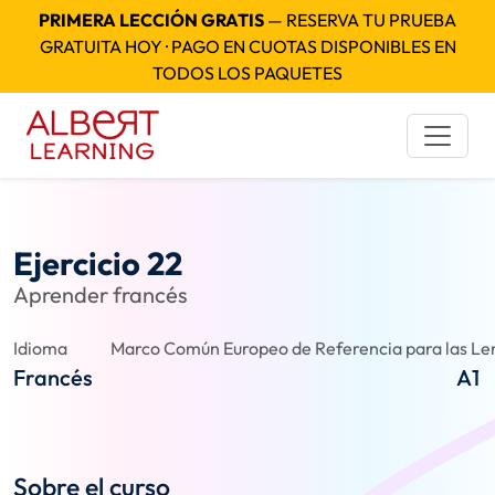
PRIMERA LECCIÓN GRATIS
— RESERVA TU PRUEBA
GRATUITA HOY · PAGO EN CUOTAS DISPONIBLES EN
TODOS LOS PAQUETES
Ejercicio 22
Aprender francés
Idioma
Marco Común Europeo de Referencia para las Len
Francés
A1
Sobre el curso