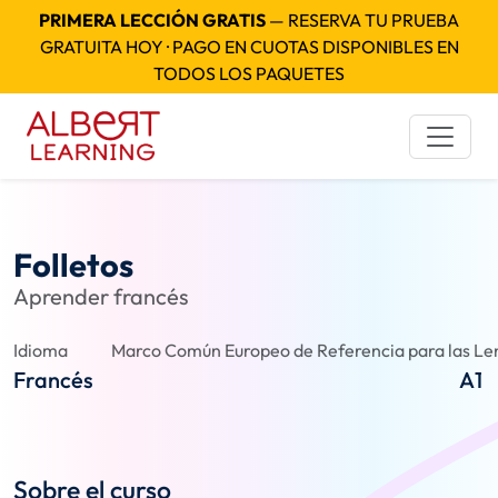
PRIMERA LECCIÓN GRATIS
— RESERVA TU PRUEBA
GRATUITA HOY · PAGO EN CUOTAS DISPONIBLES EN
TODOS LOS PAQUETES
Folletos
Aprender francés
Idioma
Marco Común Europeo de Referencia para las Len
Francés
A1
Sobre el curso