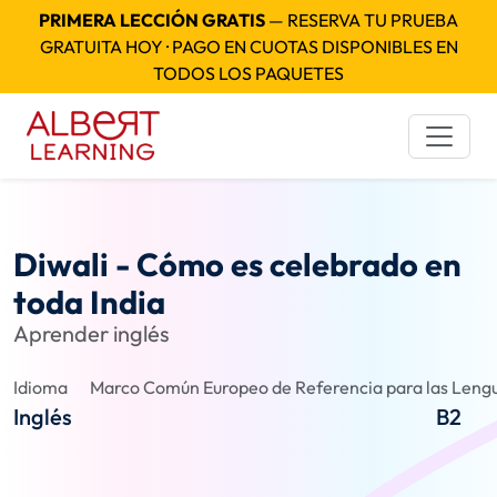
PRIMERA LECCIÓN GRATIS
— RESERVA TU PRUEBA
GRATUITA HOY · PAGO EN CUOTAS DISPONIBLES EN
TODOS LOS PAQUETES
Diwali - Cómo es celebrado en
toda India
Aprender inglés
Idioma
Marco Común Europeo de Referencia para las Lengu
Inglés
B2