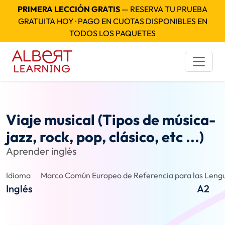
PRIMERA LECCIÓN GRATIS
— RESERVA TU PRUEBA
GRATUITA HOY · PAGO EN CUOTAS DISPONIBLES EN
TODOS LOS PAQUETES
Viaje musical (Tipos de música-
jazz, rock, pop, clásico, etc ...)
Aprender inglés
Idioma
Marco Común Europeo de Referencia para las Lengu
Inglés
A2