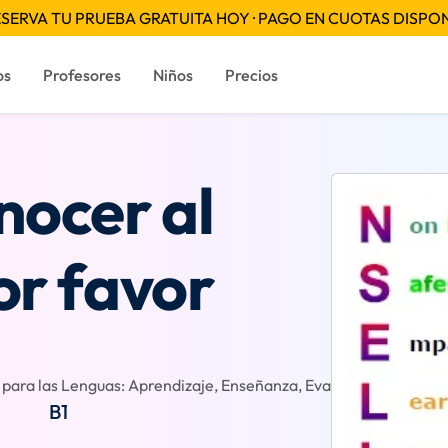
SERVA TU PRUEBA GRATUITA HOY · PAGO EN CUOTAS DISPO
os
Profesores
Niños
Precios
nocer al
or favor
ara las Lenguas: Aprendizaje, Enseñanza, Evaluación
Reseñ
B1