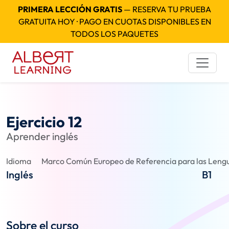
PRIMERA LECCIÓN GRATIS
— RESERVA TU PRUEBA
GRATUITA HOY · PAGO EN CUOTAS DISPONIBLES EN
TODOS LOS PAQUETES
Ejercicio 12
Aprender inglés
Idioma
Marco Común Europeo de Referencia para las Lengu
Inglés
B1
Sobre el curso