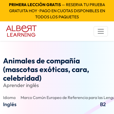
PRIMERA LECCIÓN GRATIS
— RESERVA TU PRUEBA
GRATUITA HOY · PAGO EN CUOTAS DISPONIBLES EN
TODOS LOS PAQUETES
Animales de compañía
(mascotas exóticas, cara,
celebridad)
Aprender inglés
Idioma
Marco Común Europeo de Referencia para las Lengu
Inglés
B2