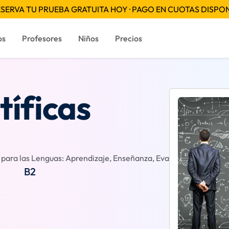
SERVA TU PRUEBA GRATUITA HOY · PAGO EN CUOTAS DISPO
os
Profesores
Niños
Precios
tíficas
ara las Lenguas: Aprendizaje, Enseñanza, Evaluación
Reseñ
B2