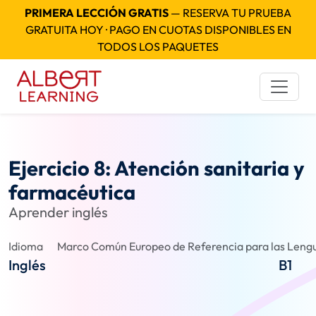
PRIMERA LECCIÓN GRATIS
— RESERVA TU PRUEBA
GRATUITA HOY · PAGO EN CUOTAS DISPONIBLES EN
TODOS LOS PAQUETES
Ejercicio 8: Atención sanitaria y
farmacéutica
Aprender inglés
Idioma
Marco Común Europeo de Referencia para las Lengu
Inglés
B1