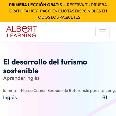
PRIMERA LECCIÓN GRATIS
— RESERVA TU PRUEBA
GRATUITA HOY · PAGO EN CUOTAS DISPONIBLES EN
TODOS LOS PAQUETES
El desarrollo del turismo
sostenible
Aprender inglés
Idioma
Marco Común Europeo de Referencia para las Lengu
Inglés
B1