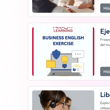
Más
Eje
Frases
del mu
Más
Li
Explor
utiliz