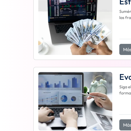
Est
Sumérg
las fr
Más
Evo
Siga e
forma 
Más