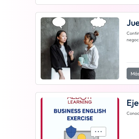
Jue
Contin
negoci
Más
Eje
Conoci