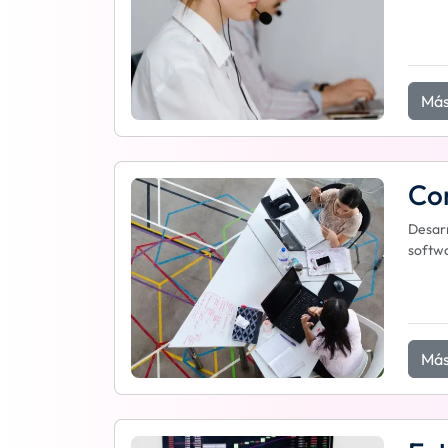
Más
Con
Desarr
softwa
Más