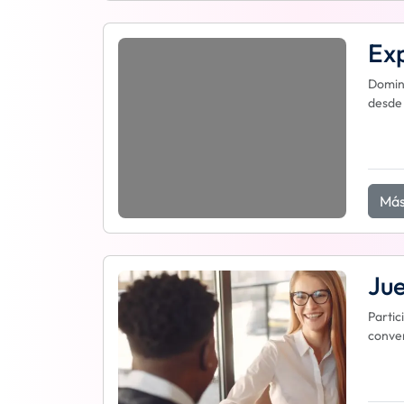
Exp
Domine
desde 
Más
Jue
Partic
conver