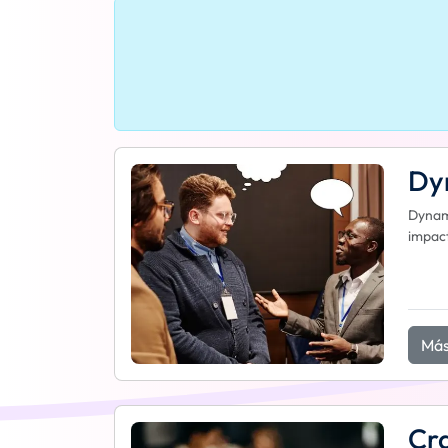
Dyn
Dynami
impact
Más
Cra