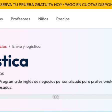
SERVA TU PRUEBA GRATUITA HOY · PAGO EN CUOTAS DISPO
os
Profesores
Niños
Precios
cios
Envío y logística
stica
os
Programa de inglés de negocios personalizado para profesionales
resadas.
0%