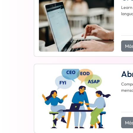
Learn 
langua
Más
Abr
Compre
mensaj
Más