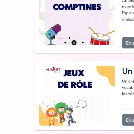
Amélio
avec l
l'appr
amusa
En s
Un 
Un cli
vocabu
les vê
En s