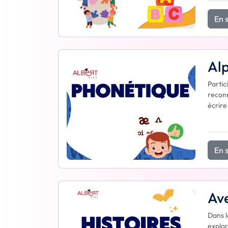
En s
Al
Partic
reconn
écrire
En s
Ave
Dans l
explor