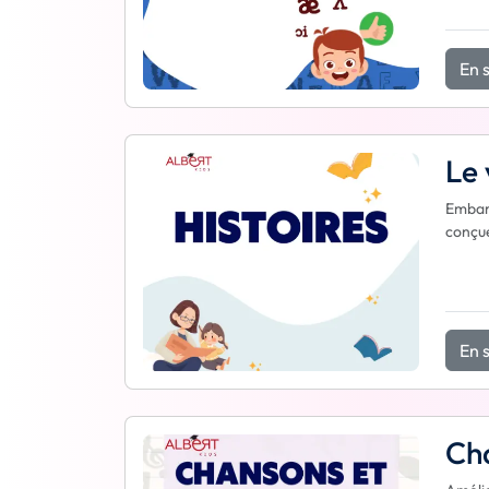
En s
Le 
Embarq
conçue
En s
Cha