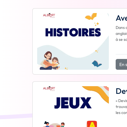
Ave
Dans c
anglai
à se s
En s
Dev
« Devi
trouva
les co