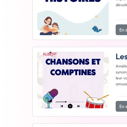
dévoil
En s
Les
Amélio
synony
leur v
amusan
En s