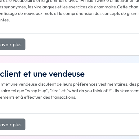
rez le vocabulaire et la grammaire avec Twinkle Twinkle Little Star en de
es synonymes, les virelangues et les exercices de grammaire.Cette chanson
entissage de nouveaux mots et la compréhension des concepts de grammai
ntes.
avoir plus
client et une vendeuse
ent et une vendeuse discutent de leurs préférences vestimentaires, des 
laire tel que "wrap it up", "size" et "what do you think of ?". Ils s'exerc
tements et à effectuer des transactions.
avoir plus