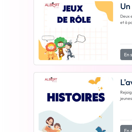
Un 
Deux e
et à p
En s
L'a
Rejoig
jeunes
En s