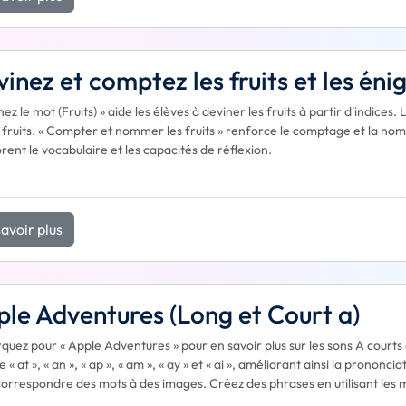
inez et comptez les fruits et les én
nez le mot (Fruits) » aide les élèves à deviner les fruits à partir d'indice
s fruits. « Compter et nommer les fruits » renforce le comptage et la nomi
rent le vocabulaire et les capacités de réflexion.
avoir plus
le Adventures (Long et Court a)
uez pour « Apple Adventures » pour en savoir plus sur les sons A courts 
« at », « an », « ap », « am », « ay » et « ai », améliorant ainsi la prononc
correspondre des mots à des images. Créez des phrases en utilisant les 