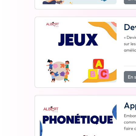
Dev
« Devi
sur le
amélio
En s
App
Embarq
comme 
faire 