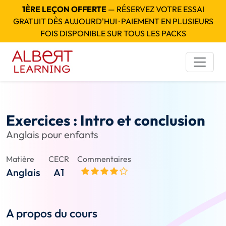
1ÈRE LEÇON OFFERTE
— RÉSERVEZ VOTRE ESSAI
GRATUIT DÈS AUJOURD'HUI · PAIEMENT EN PLUSIEURS
FOIS DISPONIBLE SUR TOUS LES PACKS
Exercices : Intro et conclusion
Anglais pour enfants
Matière
CECR
Commentaires
Anglais
A1
A propos du cours