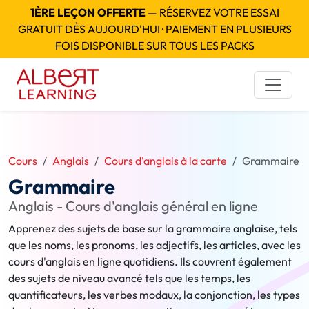
1ÈRE LEÇON OFFERTE
— RÉSERVEZ VOTRE ESSAI
GRATUIT DÈS AUJOURD'HUI · PAIEMENT EN PLUSIEURS
FOIS DISPONIBLE SUR TOUS LES PACKS
Cours
Anglais
Cours d'anglais à la carte
Grammaire
Grammaire
Anglais - Cours d'anglais général en ligne
Apprenez des sujets de base sur la grammaire anglaise, tels
que les noms, les pronoms, les adjectifs, les articles, avec les
cours d'anglais en ligne quotidiens. Ils couvrent également
des sujets de niveau avancé tels que les temps, les
quantificateurs, les verbes modaux, la conjonction, les types