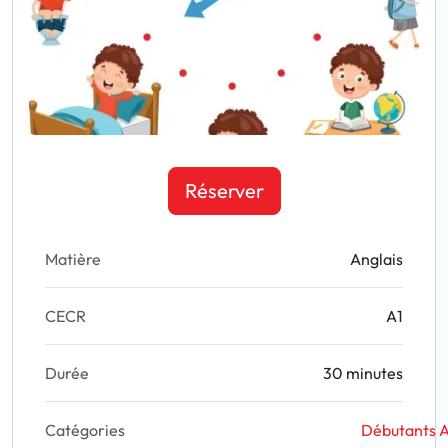
Réserver
Matière
Anglais
CECR
A1
Durée
30 minutes
Catégories
Débutants A1