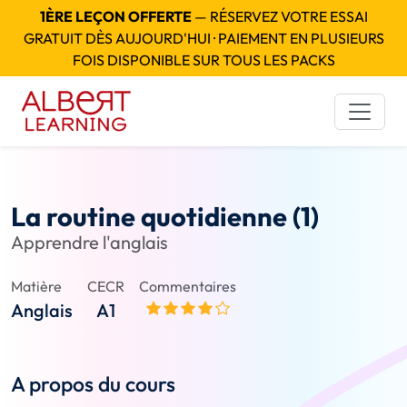
1ÈRE LEÇON OFFERTE
— RÉSERVEZ VOTRE ESSAI
GRATUIT DÈS AUJOURD'HUI · PAIEMENT EN PLUSIEURS
FOIS DISPONIBLE SUR TOUS LES PACKS
La routine quotidienne (1)
Apprendre l'anglais
Matière
CECR
Commentaires
Anglais
A1
A propos du cours