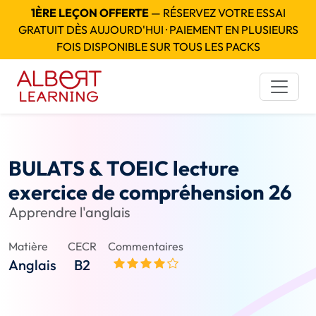
1ÈRE LEÇON OFFERTE
— RÉSERVEZ VOTRE ESSAI
GRATUIT DÈS AUJOURD'HUI · PAIEMENT EN PLUSIEURS
FOIS DISPONIBLE SUR TOUS LES PACKS
BULATS & TOEIC lecture
exercice de compréhension 26
Apprendre l'anglais
Matière
CECR
Commentaires
Anglais
B2