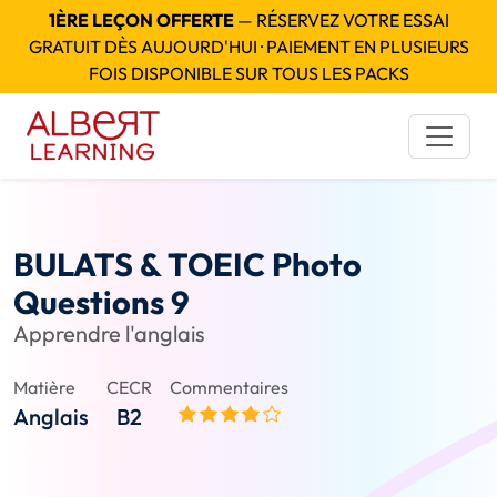
1ÈRE LEÇON OFFERTE
— RÉSERVEZ VOTRE ESSAI
GRATUIT DÈS AUJOURD'HUI · PAIEMENT EN PLUSIEURS
FOIS DISPONIBLE SUR TOUS LES PACKS
BULATS & TOEIC Photo
Questions 9
Apprendre l'anglais
Matière
CECR
Commentaires
Anglais
B2