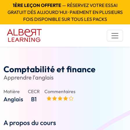
1ÈRE LEÇON OFFERTE
— RÉSERVEZ VOTRE ESSAI
GRATUIT DÈS AUJOURD'HUI · PAIEMENT EN PLUSIEURS
FOIS DISPONIBLE SUR TOUS LES PACKS
Comptabilité et finance
Apprendre l'anglais
Matière
CECR
Commentaires
Anglais
B1
A propos du cours