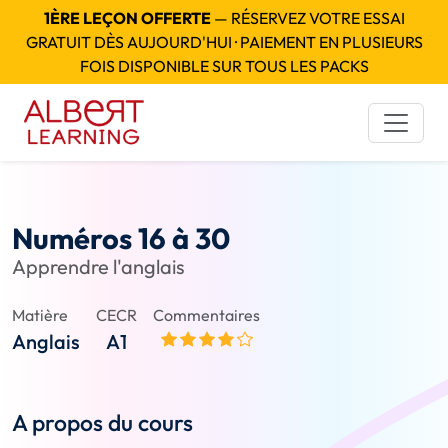
1ÈRE LEÇON OFFERTE
— RÉSERVEZ VOTRE ESSAI
GRATUIT DÈS AUJOURD'HUI · PAIEMENT EN PLUSIEURS
FOIS DISPONIBLE SUR TOUS LES PACKS
Numéros 16 à 30
Apprendre l'anglais
Matière
CECR
Commentaires
Anglais
A1
A propos du cours