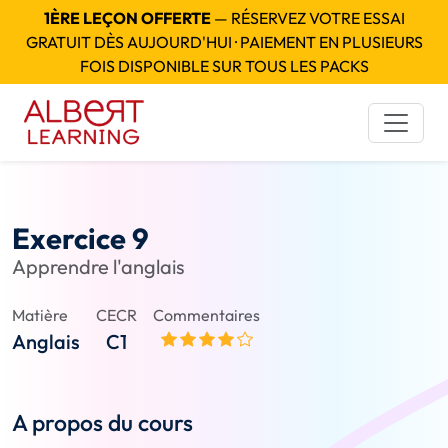
1ÈRE LEÇON OFFERTE
— RÉSERVEZ VOTRE ESSAI
GRATUIT DÈS AUJOURD'HUI · PAIEMENT EN PLUSIEURS
FOIS DISPONIBLE SUR TOUS LES PACKS
Exercice 9
Apprendre l'anglais
Matière
CECR
Commentaires
Anglais
C1
A propos du cours