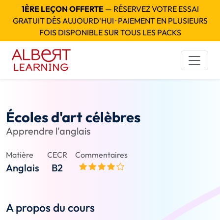
1ÈRE LEÇON OFFERTE
— RÉSERVEZ VOTRE ESSAI
GRATUIT DÈS AUJOURD'HUI · PAIEMENT EN PLUSIEURS
FOIS DISPONIBLE SUR TOUS LES PACKS
Écoles d'art célèbres
Apprendre l'anglais
Matière
CECR
Commentaires
Anglais
B2
A propos du cours