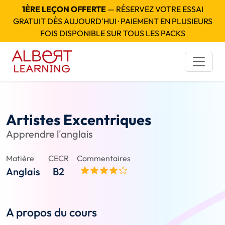
1ÈRE LEÇON OFFERTE
— RÉSERVEZ VOTRE ESSAI
GRATUIT DÈS AUJOURD'HUI · PAIEMENT EN PLUSIEURS
FOIS DISPONIBLE SUR TOUS LES PACKS
Artistes Excentriques
Apprendre l'anglais
Matière
CECR
Commentaires
Anglais
B2
A propos du cours