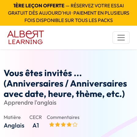
1ÈRE LEÇON OFFERTE
— RÉSERVEZ VOTRE ESSAI
GRATUIT DÈS AUJOURD'HUI · PAIEMENT EN PLUSIEURS
FOIS DISPONIBLE SUR TOUS LES PACKS
Vous êtes invités ...
(Anniversaires / Anniversaires
avec date, heure, thème, etc.)
Apprendre l'anglais
Matière
CECR
Commentaires
Anglais
A1