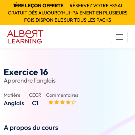
1ÈRE LEÇON OFFERTE
— RÉSERVEZ VOTRE ESSAI
GRATUIT DÈS AUJOURD'HUI · PAIEMENT EN PLUSIEURS
FOIS DISPONIBLE SUR TOUS LES PACKS
Exercice 16
Apprendre l'anglais
Matière
CECR
Commentaires
Anglais
C1
A propos du cours