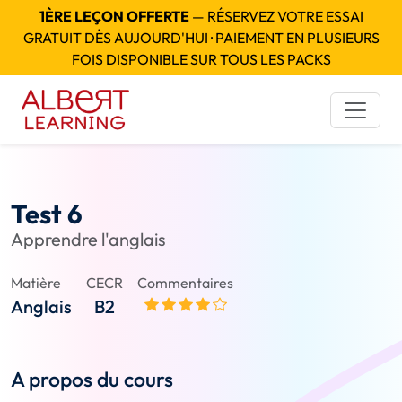
1ÈRE LEÇON OFFERTE
— RÉSERVEZ VOTRE ESSAI
GRATUIT DÈS AUJOURD'HUI · PAIEMENT EN PLUSIEURS
FOIS DISPONIBLE SUR TOUS LES PACKS
Test 6
Apprendre l'anglais
Matière
CECR
Commentaires
Anglais
B2
A propos du cours