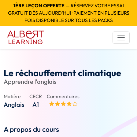
1ÈRE LEÇON OFFERTE
— RÉSERVEZ VOTRE ESSAI
GRATUIT DÈS AUJOURD'HUI · PAIEMENT EN PLUSIEURS
FOIS DISPONIBLE SUR TOUS LES PACKS
Le réchauffement climatique
Apprendre l'anglais
Matière
CECR
Commentaires
Anglais
A1
A propos du cours