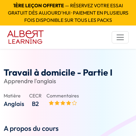
1ÈRE LEÇON OFFERTE
— RÉSERVEZ VOTRE ESSAI
GRATUIT DÈS AUJOURD'HUI · PAIEMENT EN PLUSIEURS
FOIS DISPONIBLE SUR TOUS LES PACKS
Travail à domicile - Partie I
Apprendre l'anglais
Matière
CECR
Commentaires
Anglais
B2
A propos du cours