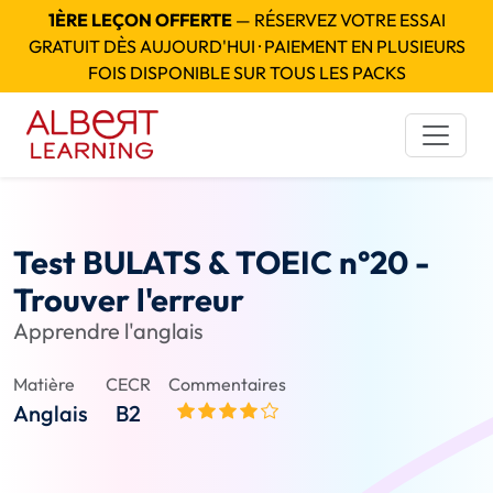
1ÈRE LEÇON OFFERTE
— RÉSERVEZ VOTRE ESSAI
GRATUIT DÈS AUJOURD'HUI · PAIEMENT EN PLUSIEURS
FOIS DISPONIBLE SUR TOUS LES PACKS
Test BULATS & TOEIC n°20 -
Trouver l'erreur
Apprendre l'anglais
Matière
CECR
Commentaires
Anglais
B2