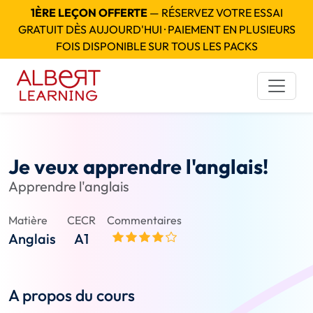
1ÈRE LEÇON OFFERTE
— RÉSERVEZ VOTRE ESSAI
GRATUIT DÈS AUJOURD'HUI · PAIEMENT EN PLUSIEURS
FOIS DISPONIBLE SUR TOUS LES PACKS
Je veux apprendre l'anglais!
Apprendre l'anglais
Matière
CECR
Commentaires
Anglais
A1
A propos du cours