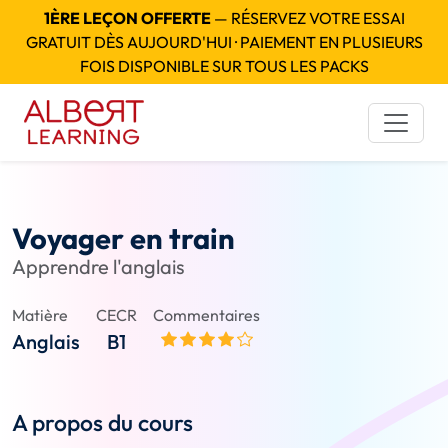
1ÈRE LEÇON OFFERTE
— RÉSERVEZ VOTRE ESSAI
GRATUIT DÈS AUJOURD'HUI · PAIEMENT EN PLUSIEURS
FOIS DISPONIBLE SUR TOUS LES PACKS
Voyager en train
Apprendre l'anglais
Matière
CECR
Commentaires
Anglais
B1
A propos du cours