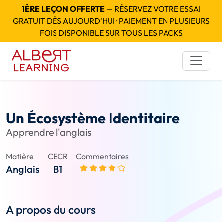
1ÈRE LEÇON OFFERTE
— RÉSERVEZ VOTRE ESSAI
GRATUIT DÈS AUJOURD'HUI · PAIEMENT EN PLUSIEURS
FOIS DISPONIBLE SUR TOUS LES PACKS
Un Écosystème Identitaire
Apprendre l'anglais
Matière
CECR
Commentaires
Anglais
B1
A propos du cours