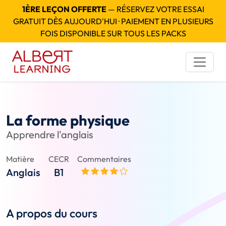
1ÈRE LEÇON OFFERTE
— RÉSERVEZ VOTRE ESSAI
GRATUIT DÈS AUJOURD'HUI · PAIEMENT EN PLUSIEURS
FOIS DISPONIBLE SUR TOUS LES PACKS
La forme physique
Apprendre l'anglais
Matière
CECR
Commentaires
Anglais
B1
A propos du cours