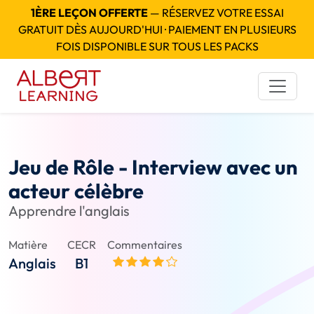
1ÈRE LEÇON OFFERTE
— RÉSERVEZ VOTRE ESSAI
GRATUIT DÈS AUJOURD'HUI · PAIEMENT EN PLUSIEURS
FOIS DISPONIBLE SUR TOUS LES PACKS
Jeu de Rôle - Interview avec un
acteur célèbre
Apprendre l'anglais
Matière
CECR
Commentaires
Anglais
B1