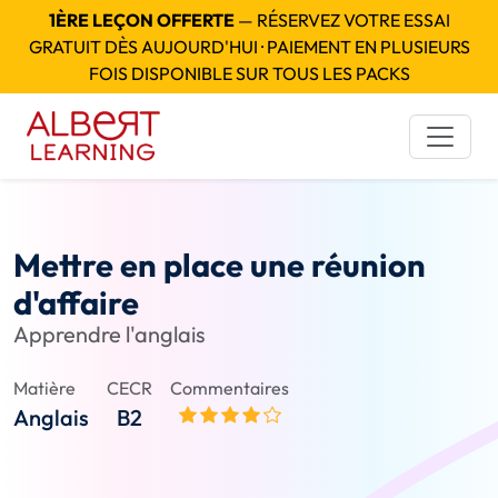
1ÈRE LEÇON OFFERTE
— RÉSERVEZ VOTRE ESSAI
GRATUIT DÈS AUJOURD'HUI · PAIEMENT EN PLUSIEURS
FOIS DISPONIBLE SUR TOUS LES PACKS
Mettre en place une réunion
d'affaire
Apprendre l'anglais
Matière
CECR
Commentaires
Anglais
B2