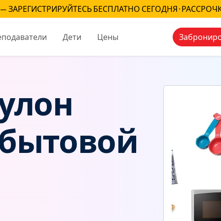
— ЗАРЕГИСТРИРУЙТЕСЬ БЕСПЛАТНО СЕГОДНЯ · РАССРОЧ
еподаватели
Дети
Цены
Заброниро
рулон
s-бытовой