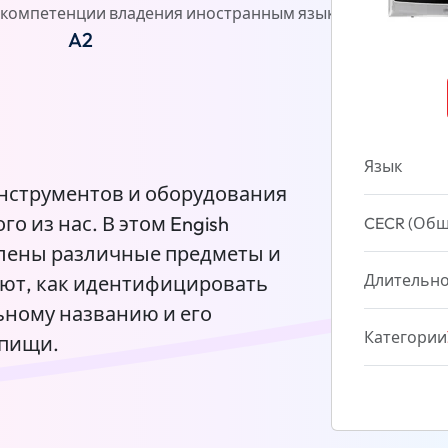
компетенции владения иностранным языком)
Отзывы
A2
Язык
нструментов и оборудования
о из нас. В этом Engish
CECR (Общ
влены различные предметы и
Длительно
ают, как идентифицировать
ьному названию и его
Категории
 пищи.