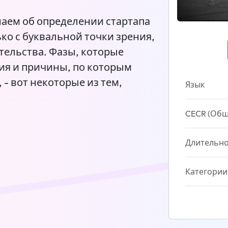
наем об определении стартапа
ько с буквальной точки зрения,
тельства. Фазы, которые
ия и причины, по которым
- вот некоторые из тем,
Язык
CECR (Общ
Длительно
Категории