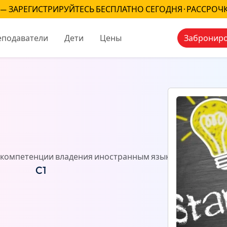
— ЗАРЕГИСТРИРУЙТЕСЬ БЕСПЛАТНО СЕГОДНЯ · РАССРОЧ
еподаватели
Дети
Цены
Заброниро
компетенции владения иностранным языком)
Отзывы
C1