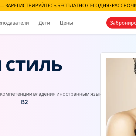
— ЗАРЕГИСТРИРУЙТЕСЬ БЕСПЛАТНО СЕГОДНЯ · РАССРОЧ
еподаватели
Дети
Цены
Заброниро
 стиль
компетенции владения иностранным языком)
Отзывы
B2