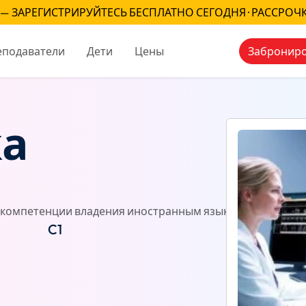
— ЗАРЕГИСТРИРУЙТЕСЬ БЕСПЛАТНО СЕГОДНЯ · РАССРОЧ
еподаватели
Дети
Цены
Заброниро
а
компетенции владения иностранным языком)
Отзывы
C1