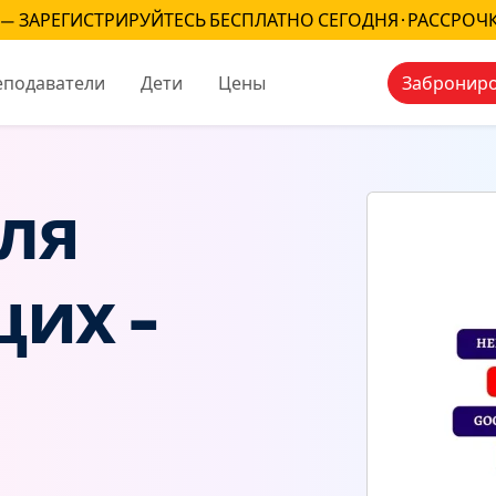
— ЗАРЕГИСТРИРУЙТЕСЬ БЕСПЛАТНО СЕГОДНЯ · РАССРОЧ
еподаватели
Дети
Цены
Заброниро
для
их -