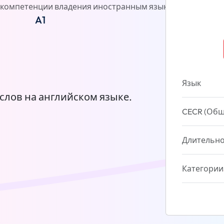
компетенции владения иностранным языком)
Отзывы
A1
Язык
слов на английском языке.
CECR (Общ
Длительно
Категории