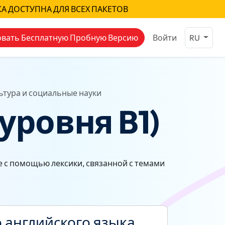
КА ДОСТУПНА ДЛЯ ВСЕХ ПАКЕТОВ
вать Бесплатную Пробную Версию
Войти
RU
ьтура и социальные науки
уровня B1)
е с помощью лексики, связанной с темами
 английского языка