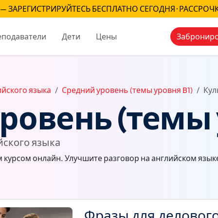
— ЗАРЕГИСТРИРУЙТЕСЬ БЕСПЛАТНО СЕГОДНЯ · РАССРОЧ
еподаватели
Дети
Цены
Заброниро
йского языка
Средний уровень (темы уровня B1)
Кул
ровень (темы 
йского языка
м курсом онлайн. Улучшите разговор на английском язык
Фразы для делового