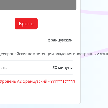
ы
Бронь
французский
еевропейские компетенции владения иностранным язы
сть
30 минуты
Уровень A2 французский - ?????? 1 (????)