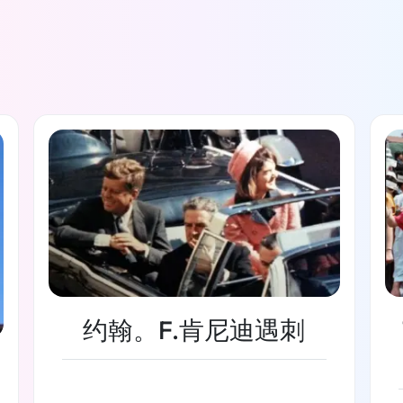
约翰。F.肯尼迪遇刺