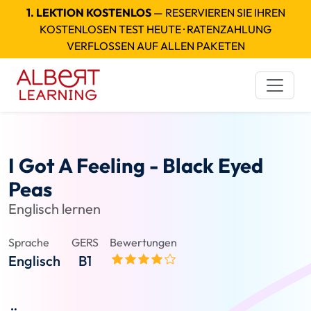
1. LEKTION KOSTENLOS
— RESERVIEREN SIE IHREN
KOSTENLOSEN TEST HEUTE · RATENZAHLUNG
VERFLOSSEN AUF ALLEN PAKETEN
I Got A Feeling - Black Eyed
Peas
Englisch lernen
Sprache
GERS
Bewertungen
Englisch
B1